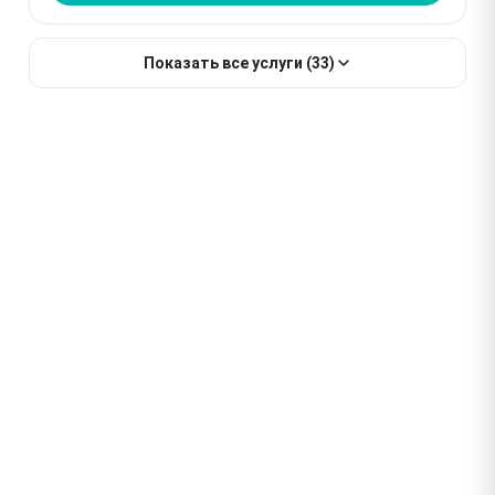
Показать все услуги (33)
Бесплатная диагностика
При заказе ремонта
Выезд за 2 часа
В любой район города
Гарантия до 1 года
На работы и запчасти