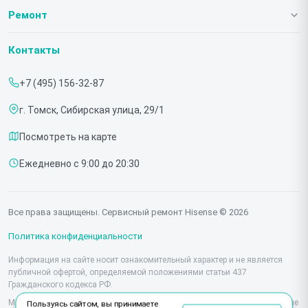
О нашем сервисе
Ремонт
Гарантия
Телевизоров
Контакты
Прайс-лист
Мониторов
+7 (495) 156-32-87
Срочный ремонт
Холодильников
г. Томск, Сибирская улица, 29/1
Доставка и способы оплаты
Микроволновых печей
Посмотреть на карте
Диагностика
Морозильных шкафов
Ежедневно с 9:00 до 20:30
Контакты
Саундбаров
Стиральных машин
Все права защищены. Сервисный ремонт Hisense © 2026
Проекторов
Политика конфиденциальности
Информация на сайте носит ознакомительный характер и не является
публичной офертой, определяемой положениями статьи 437
Гражданского кодекса РФ.
Мы специализируемся на обслуживании и ремонте техники Hisense, но не
Пользуясь сайтом, вы принимаете