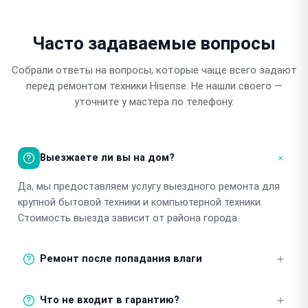
Часто задаваемые вопросы
Собрали ответы на вопросы, которые чаще всего задают
перед ремонтом техники Hisense. Не нашли своего —
уточните у мастера по телефону.
Выезжаете ли вы на дом?
Да, мы предоставляем услугу выездного ремонта для
крупной бытовой техники и компьютерной техники.
Стоимость выезда зависит от района города.
Ремонт после попадания влаги
Мы выполняем ремонт устройств после попадания
Что не входит в гарантию?
влаги. Важно как можно скорее обратиться в